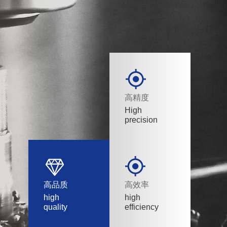
高精度
High
precision
高品质
高效率
high
high
quality
efficiency