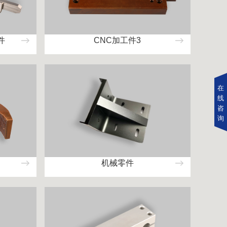
件
CNC加工件3
在
线
咨
询
机械零件